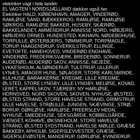
elektriker vagt i hele landet:
EL VAGTEN I NORDSJÆLLAND dækker også her.
Elektriker HALD, KØBENHAVN, AMAGER, VINDERØD,
RAMLØSE SAND, BÆKKEKROG, RAMLØSE, RAMLØSE
SØKROG, RAMLØSE BAKKER, HUSEBY, SKÆRØD,
BAKKELANDET, AMMENDRUP, ANNISSE NORD, HØBJERG,
HØBJERG ORNED, HUNDESTED, KIKHAVN, NØDEBOHUSE,
TORPLILLE, ØSTERBJERG, TØMMERUP, TORPMAGLE,
TORUP, HAAGENDRUP, SVERKILSTRUP, ELLINGE,
EVETOFTE, HANEHOVED, VINDERØD ENGHAVE,
VINDERØD, FREDERIKSVÆRK, BREDERØD, SONNERUP,
AUDERØD, AUDERØD SKOV, ANNISSE, NEJEDE,
LYKKESHOLM, ALSØNDERUP, TULSTRUP, ULLERUP,
LYNÆS, AMAGER HUSE, SØLAGER, STORE KARLSMINDE,
KULHUSE, BARAKKERNE, KREGME, LILLE KREGME,
ØLSTED, STORE LYNGBY, LILLE LYNGBY, MELØSE, KOVAD,
LERET, KAPPELSKOV, TJÆREBY, NY HARLØSE,
HORNSVED, NORD SKOVEN, SKOVEN, NYHUSE, ØLSTED,
ØLSTED STRAND, STORE HAVELSE STRAND, GRIMSTRUP,
LILLE HAVELSE, STRØLILLE, JUNGEN, SKÆVINGE, STRØ,
BORUP, GØRLØSE, HARLØSE, FREERSLEV HEGN,
NYHUSE, SMEDEHUSE, SEKSGÅRDE, KOBBELGÅRDE,
VÆNGET, KOHAVE, ØKSNEHOLM, STORE HAVELSE
STRAND, ØLSTED SYDSTRAND, HAVELSE MØLLE, GRÆSE
BAKKEBY, APHOLM, SIGERSLEVVESTER, GRÆSE,
SIGERSLEVØSTER, MANDERUP, GØRLØSE, KVINDERUP,