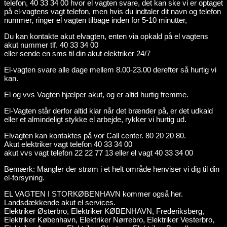
telefon, 40 33 34 00 hvor el vagten svare, det kan ske vi er optaget
på el-vagtens vagt telefon, men hvis du indtaler dit navn og telefon
nummer, ringer el vagten tilbage inden for 5-10 minutter,
Du kan kontakte akut elvagten, enten via opkald på el vagtens
akut nummer tlf. 40 33 34 00
eller sende en sms til din akut elektriker 24/7
El-vagten svare alle dage mellem 8.00-23.00 derefter så hurtig vi
kan.
El og vvs Vagten hjælper akut, og er altid hurtig fremme.
El-Vagten står derfor altid klar når det brænder på, er det udkald
eller et almindeligt stykke el arbejde, rykker vi hurtig ud.
Elvagten kan kontaktes på vor Call center. 80 20 20 80.
Akut elektriker vagt telefon 40 33 34 00
akut vvs vagt telefon 22 22 77 13 eller el vagt 40 33 34 00
Bemærk: Mangler der strøm i et helt område henviser vi dig til din
el-forsyning.
EL VAGTEN I STORKØBENHAVN kommer også her.
Landsdækkende akut el services.
Elektriker Østerbro, Elektriker KØBENHAVN, Frederiksberg,
Elektriker København, Elektriker Nørrebro, Elektriker Vesterbro,